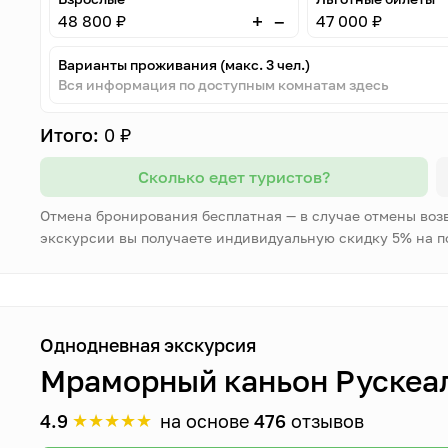
–
+
48 800 ₽
47 000 ₽
Варианты проживания (макс. 3 чел.)
Вся информация по доступным комнатам здесь
Итого:
0 ₽
Сколько едет туристов?
Отмена бронирования бесплатная — в случае отмены воз
экскурсии вы получаете индивидуальную скидку 5% на 
Однодневная экскурсия
Мраморный каньон Рускеал
★
★
★
★
★
4.9
на основе
476
отзывов