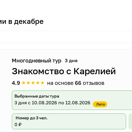
ии в декабре
Многодневный тур
3 дня
Знакомство с Карелией
★
★
★
★
★
4.9
на основе
66
отзывов
Выбранные даты тура
3 дня
с 10.08.2026 по 12.08.2026
Лето
Номер до 3 чел.
0 ₽