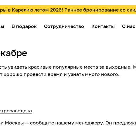
ры в Карелию летом 2026! Раннее бронирование со ски
вы
В подарок
Сотрудничество
Контакты
О нас
екабре
сть увидеть красивые популярные места за выходные. 
т хорошо провести время и узнать много нового.
етрозаводска
или Москвы — сообщите нашему менеджеру. Он предлож