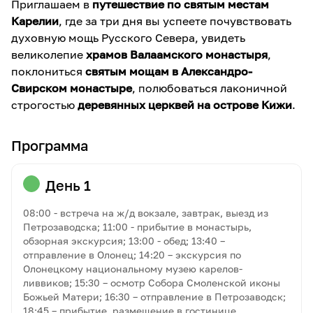
Приглашаем в
путешествие по святым местам
Карелии
, где за три дня вы успеете почувствовать
духовную мощь Русского Севера, увидеть
великолепие
храмов Валаамского монастыря
,
поклониться
святым мощам в Александро-
Свирском монастыре
, полюбоваться лаконичной
строгостью
деревянных церквей на острове Кижи
.
Программа
День 1
08:00 - встреча на ж/д вокзале, завтрак, выезд из
Петрозаводска; 11:00 - прибытие в монастырь,
обзорная экскурсия; 13:00 - обед; 13:40 –
отправление в Олонец; 14:20 – экскурсия по
Олонецкому национальному музею карелов-
ливвиков; 15:30 – осмотр Собора Смоленской иконы
Божьей Матери; 16:30 – отправление в Петрозаводск;
18:45 – прибытие, размещение в гостинице.