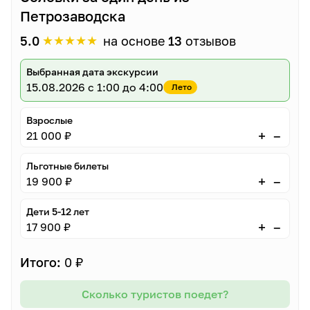
Единственное кафе на острове расположено
Петрозаводска
на причале вдали от экскурсионных объектов.
Советуем отправляться на экскурсию
в
★
★
★
★
★
5.0
на основе
13
отзывов
удобной обуви
. Для посещения действующих
храмов женщинам необходимо иметь головной
Выбранная дата экскурсии
убор.
15.08.2026
с 1:00 до 4:00
Лето
Взрослые
–
+
21 000 ₽
Льготные билеты
–
+
19 900 ₽
Дети 5-12 лет
–
+
17 900 ₽
Итого:
0 ₽
Сколько туристов поедет?