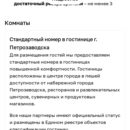
достаточный резерв времени
– не менее 3
часов после окончания программы, так как
возможны задержки в связи с форс-
Комнаты
мажорными обстоятельствами –
неблагоприятными погодными условиями на
Ладожском озере (шторм, туман и т.п.),
Стандартный номер в гостинице г.
затруднениями на дорогах (пробки) и другими
Петрозаводска
непредвиденными факторами.
Для размещения гостей мы предоставляем
При посещении действующих храмов
и
стандартные номера в гостиницах
внутренней территории монастыря
мужчины
повышенной комфортности. Гостиницы
должны быть без головных уборов, женщины
расположены в центре города в пешей
иметь юбки и головной убор
. Не разрешается
доступности от набережной города
посещение монастыря в спортивной и
Петрозаводска, ресторанов и развлекательных
открытой одежде.
центров, сувенирных и продуктовых
Рекомендуем иметь
удобную обувь
.
магазинов.
Для подтверждения льготы на ребенка
возьмите с собой
копию свидетельства о
Все наши партнеры имеют официальный статус
рождении
.
и размещены в Едином реестре объектов
В программу поездки могут быть внесены
классификации гостиниц.