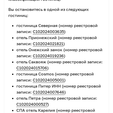
незначительные изменения.
Вы остановитесь в одной из следующих
Порядок отмены экскурсии в связи с погодными
гостиниц:
условиями:
гостиница Северная (номер реестровой
Ладожское озеро может штормить,
будьте готовы к
записи:
С102024003635
)
возможной отмене поездки
!
отель Прионежский (номер реестровой
записи:
С102024021821
)
В большинстве случаев, информацию об отмене мы
отель Онежский замок (номер реестровой
сообщаем вечером перед экскурсией или рано
записи:
С102024019236
)
утром
, в крайнем случае - уже на месте сбора в
отель Саквояж (номер реестровой записи:
Петрозаводске. В таком случае
мы возвращаем
С102024015706
)
100% денежных средств
или
предлагаем перенос
гостиница Cosmos (номер реестровой
экскурсии
на другой день, когда она может быть
записи:
С102024005001
)
проведена.
гостиница Питер ИНН (номер реестровой
записи:
С102024007646
)
В ситуации «пограничного прогноза» официальный
отель Петра (номер реестровой записи:
перевозчик – Паломническая служба может не
С102024000527
)
принимать решение об отмене вплоть до нашего
СПА отель Карелия (номер реестровой
прибытия в г.Сортавала. В таком случае