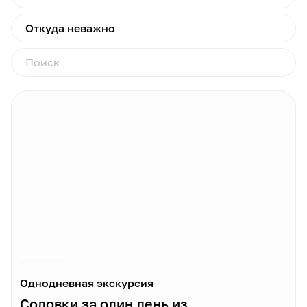
обстоятельством, при котором компания несет
убытки. Надеемся на ваше понимание и взаимное
Откуда неважно
сотрудничество в этой ситуации. Если рейс на
Валаам отменяют заранее, мы предложим для вас
альтернативные экскурсии и постараемся сгладить
неудобства.
Памятка по посещению острова Кижи
Время пребывания на острове - 4 часа
. В
период
c 1 cентября до окончания навигации
-
время пребывания на острове Кижи составит 3
часа.
При штормовом предупреждении
и запрете
выхода судов в Онежское озеро
экскурсия
отменяется
: переносится на другой день тура
или заменяется равноценной по стоимости
экскурсией.
Однодневная экскурсия
Рекомендуем
взять с собой перекус
.
Соловки за один день из