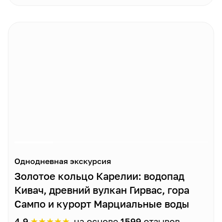
Однодневная экскурсия
Золотое кольцо Карелии: водопад
Кивач, древний вулкан Гирвас, гора
Сампо и курорт Марциальные воды
★
★
★
★
★
4.9
на основе
1599
отзывов