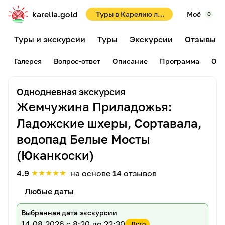
karelia.gold
Туры в Карелию летом 2026! Раннее бронирование со скидками до 10%!
Моё
0
Туры и экскурсии
Туры
Экскурсии
Отзывы
Галерея
Вопрос-ответ
Описание
Программа
Отз
Однодневная экскурсия
Жемчужина Приладожья:
Ладожские шхеры, Сортавала,
водопад Белые Мосты
(Юканкоски)
★
★
★
★
★
4.9
на основе
14
отзывов
Любые даты
Выбранная дата экскурсии
14.08.2026
с 8:20 до 22:30
Лето