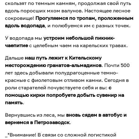
скользят по темным камням, продолжая свой путь
вдоль поросших мхом валунов. Настоящее лесное
сокровище!
Прогуляемся по тропам, проложенным
вдоль водопада
, и полюбуемся им с разных точек.
У водопада мы
устроим небольшой пикник-
чаепитие
с целебным чаем на карельских травах.
Дальше
наш путь лежит к Кительскому
месторождению гранатов-альмадинов
. Почти 500
лет здесь добывали полудрагоценные темно-
красные с фиолетовым отливом камни. Сегодня в
роли старателей почувствуете себя и вы:
с
помощью кирки попробуете добыть сувенир на
память
.
Вернувшись из леса, мы
вновь сядем в автобус и
вернемся в Петрозаводск
.
_*Внимание! В связи со сложной логистикой