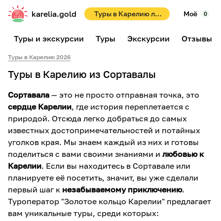
karelia.gold
Туры в Карелию летом 2026! Раннее бронирование со скидками до 10%!
Моё
0
Туры и экскурсии
Туры
Экскурсии
Отзывы
Туры в Карелию 2026
Туры в Карелию из Сортавалы
Сортавала
— это не просто отправная точка, это
сердце Карелии
, где история переплетается с
природой. Отсюда легко добраться до самых
известных достопримечательностей и потайных
уголков края. Мы знаем каждый из них и готовы
поделиться с вами своими знаниями и
любовью к
Карелии
. Если вы находитесь в Сортавале или
планируете её посетить, значит, вы уже сделали
первый шаг к
незабываемому приключению
.
Туроператор "Золотое кольцо Карелии" предлагает
вам уникальные туры, среди которых: