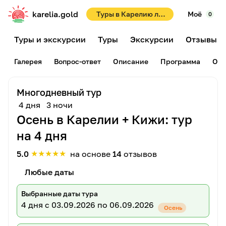
karelia.gold
Туры в Карелию летом 2026! Раннее бронирование со скидками до 10%!
Моё
0
Туры и экскурсии
Туры
Экскурсии
Отзывы
Галерея
Вопрос-ответ
Описание
Программа
Отз
Многодневный тур
4 дня
3 ночи
Осень в Карелии + Кижи: тур
на 4 дня
★
★
★
★
★
5.0
на основе
14
отзывов
Любые даты
Выбранные даты тура
4 дня
с 03.09.2026 по 06.09.2026
Осень