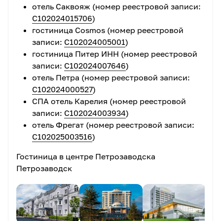
отель Саквояж (номер реестровой записи:
С102024015706
)
гостиница Cosmos (номер реестровой
записи:
С102024005001
)
гостиница Питер ИНН (номер реестровой
записи:
С102024007646
)
отель Петра (номер реестровой записи:
С102024000527
)
СПА отель Карелия (номер реестровой
записи:
С102024003934
)
отель Фрегат (номер реестровой записи:
С102025003516
)
Гостиница в центре Петрозаводска
Петрозаводск