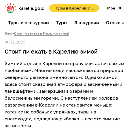
karelia.gold
Туры в Карелию летом 2026! Раннее бронирование со скидками до 10%!
Моё
0
Туры и экскурсии
Туры
Экскурсии
Отзывы
Блог
•
Стоит ли ехать в Карелию зимой
30.11.2023
Стоит ли ехать в Карелию зимой
Зимний отдых в Карелии по праву считается самым
необычным. Многие люди наслаждаются природой
северного региона именно летом. Однако зимой
здесь стоит сказочная атмосфера с заснеженными
ландшафтами, замерзшими озерами и
белоснежными горами. С наступлением холодов
развлечений в Карелии не становится меньше:
катание на собачьих упряжках, туры на
снегоходах, подледная рыбалка — все это зимние
активности.