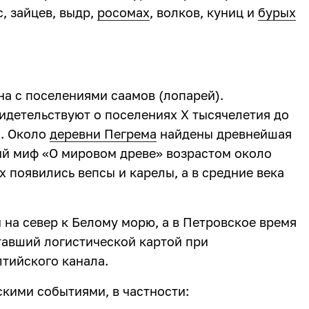
, зайцев, выдр,
росомах
, волков, куниц и
бурых
на с поселениями саамов (лопарей).
идетельствуют о поселениях Х тысячелетия до
). Около
деревни Пегрема
найдены древнейшая
ий миф «О мировом древе» возрастом около
ях появились вепсы и карелы, а в средние века
 на север к Белому морю, а в Петровское время
тавший логистической картой при
тийского канала.
скими событиями, в частности: