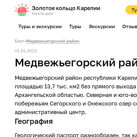
Золотое кольцо Карелии
Ту
karelia.gold
Туры и экскурсии
Туры
Экскурсии
Отзы
Блог
•
Медвежьегорский район
01.01.2022
Медвежьегорский ра
Медвежьегорский район республики Карелия
площадью 13,7 тыс. км2 без прямого выхода
Архангельской областью. Северная и юго-в
побережьям Сегорского и Онежского озер с
административный центр.
География
Геологический паспорт разнообразен, так к