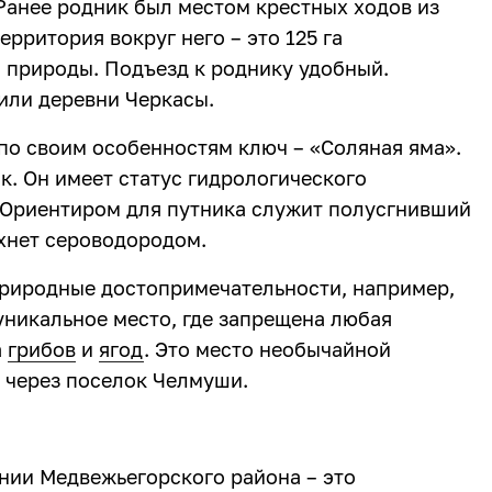
 Ранее родник был местом крестных ходов из
рритория вокруг него – это 125 га
 природы. Подъезд к роднику удобный.
или деревни Черкасы.
 по своим особенностям ключ – «Соляная яма».
к. Он имеет статус гидрологического
 Ориентиром для путника служит полусгнивший
ахнет сероводородом.
природные достопримечательности, например,
уникальное место, где запрещена любая
а
грибов
и
ягод
. Это место необычайной
 через поселок Челмуши.
ании Медвежьегорского района – это