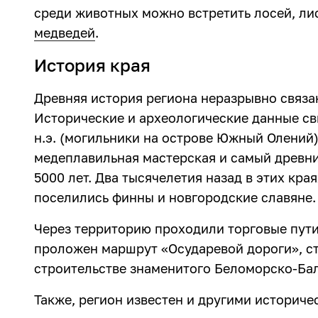
среди животных можно встретить лосей, лис
медведей
.
История края
Древняя история региона неразрывно связа
Исторические и археологические данные св
н.э. (могильники на острове Южный Олений
медеплавильная мастерская и самый древн
5000 лет. Два тысячелетия назад в этих кра
поселились финны и новгородские славяне.
Через территорию проходили торговые пути
проложен маршрут «Осударевой дороги», с
строительстве знаменитого Беломорско-Бал
Также, регион известен и другими историче