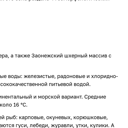
ера, а также Заонежский шхерный массив с
ые воды: железистые, радоновые и хлоридно-
ысококачественной питьевой водой.
тинентальный и морской вариант. Средние
коло 16 °C.
ей рыб: карповые, окуневых, корюшковые,
тся гуси, лебеди, журавли, утки, кулики. А