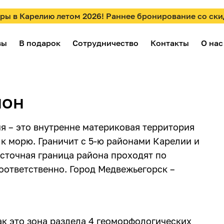
ры в Карелию летом 2026! Раннее бронирование со ски
вы
В подарок
Сотрудничество
Контакты
О нас
йон
 – это внутренне материковая территория
 к морю. Граничит с 5-ю районами Карелии и
осточная граница района проходят по
оответственно. Город Медвежьегорск –
ак это зона раздела 4 геоморфологических