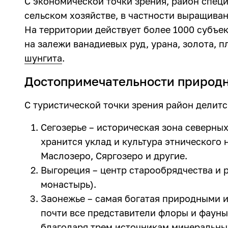
С экономической точки зрения, район специ
сельском хозяйстве, в частности выращива
На территории действует более 1000 субъек
на залежи ванадиевых руд, урана, золота, п
шунгита
.
Достопримечательности природн
С туристической точки зрения район делится
Сегозерье – историческая зона северных
хранится уклад и культура этнического 
Маслозеро, Сяргозеро и другие.
Выгореция – центр старообрядчества и 
монастырь).
Заонежье – самая богатая природными и
почти все представители флоры и фауны
благодаря трем источникам минеральны