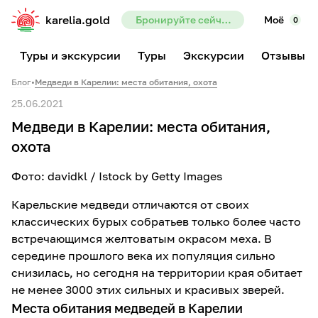
karelia.gold
Бронируйте сейчас — предоплата всего 10%
Моё
0
Туры и экскурсии
Туры
Экскурсии
Отзывы
Блог
•
Медведи в Карелии: места обитания, охота
25.06.2021
Медведи в Карелии: места обитания,
охота
Фото: davidkl / Istock by Getty Images
Карельские медведи отличаются от своих
классических бурых собратьев только более часто
встречающимся желтоватым окрасом меха. В
середине прошлого века их популяция сильно
снизилась, но сегодня на территории края обитает
не менее 3000 этих сильных и красивых зверей.
Места обитания медведей в Карелии