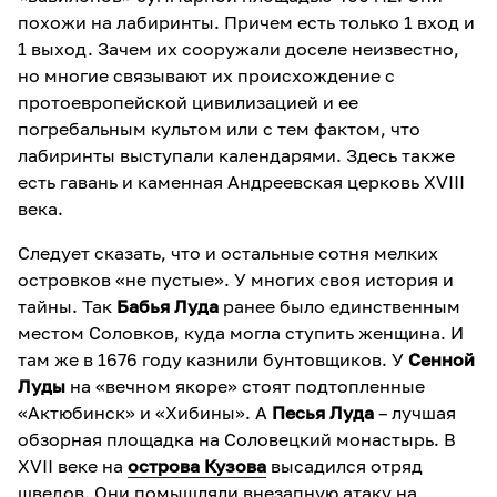
похожи на лабиринты. Причем есть только 1 вход и
1 выход. Зачем их сооружали доселе неизвестно,
но многие связывают их происхождение с
протоевропейской цивилизацией и ее
погребальным культом или с тем фактом, что
лабиринты выступали календарями. Здесь также
есть гавань и каменная Андреевская церковь XVIII
века.
Следует сказать, что и остальные сотня мелких
островков «не пустые». У многих своя история и
тайны. Так
Бабья Луда
ранее было единственным
местом Соловков, куда могла ступить женщина. И
там же в 1676 году казнили бунтовщиков. У
Сенной
Луды
на «вечном якоре» стоят подтопленные
«Актюбинск» и «Хибины». А
Песья Луда
– лучшая
обзорная площадка на Соловецкий монастырь. В
XVII веке на
острова Кузова
высадился отряд
шведов. Они помышляли внезапную атаку на