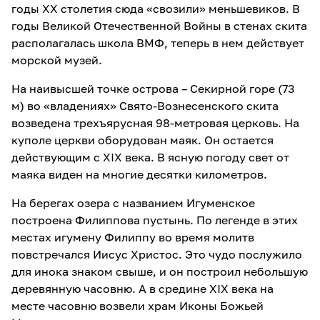
годы XX столетия сюда «свозили» меньшевиков. В
годы Великой Отечественной Войны в стенах скита
располагалась школа ВМФ, теперь в нем действует
морской музей.
На наивысшей точке острова – Секирной горе (73
м) во «владениях» Свято-Вознесенского скита
возведена трехъярусная 98-метровая церковь. На
куполе церкви оборудован маяк. Он остается
действующим с XIX века. В ясную погоду свет от
маяка виден на многие десятки километров.
На берегах озера с названием Игуменское
построена Филиппова пустынь. По легенде в этих
местах игумену Филиппу во время молитв
повстречался Иисус Христос. Это чудо послужило
для инока знаком свыше, и он построил небольшую
деревянную часовню. А в средине XIX века на
месте часовню возвели храм Иконы Божьей