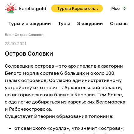
karelia.gold
Туры в Карелию летом 2026! Раннее бронирование со скидками до 10%!
Моё
0
Туры и экскурсии
Туры
Экскурсии
Отзывы
Блог
•
Остров Соловки
28.10.2021
Остров Соловки
Соловецкие острова – это архипелаг в акватории
Белого моря в составе 6 больших и около 100
малых островков. Согласно административному
устройству их относят к Архангельской области,
но исторически они ближе к Карелии. Тем более,
сюда легче добираться из карельских Беломорска
и Рабочеостровска.
Существует 3 теории образования топонима:
от саамского «суоллэ», что значит «острова»;