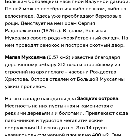
Большим Соловецким насыпной Валунной дамбой.
По ней можно перебраться либо пешком, либо на
велосипеде. Здесь уже преобладают березовые
рощи. Действует на нем храм Сергия
Радонежского (1876 г.). В целом, Большая
Муксалма своего рода «хозяйственный склад». На
нем проводят сенокос и построен скотный двор.
Малая Муксалма
(0,57 км2) известна благодаря
деревянному амбару ХІХ века и старейшему из
строений на архипелаге – часовни Рождества
Христова. Остров отделен от Большой Муксалмы
узким проливом.
На юго-западе находятся два
Заяцких острова
.
Местность на них пустынная и каменистая с
редкими деревьями и болотами. Привлекают сюда
паломников и туристов мегалитические
сооружения ІІ-І веков до н.э. Это 14 групп
«вавилонов» суммарной площадью 400 м2. Они