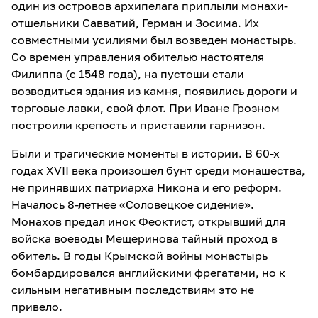
один из островов архипелага приплыли монахи-
отшельники Савватий, Герман и Зосима. Их
совместными усилиями был возведен монастырь.
Со времен управления обителью настоятеля
Филиппа (с 1548 года), на пустоши стали
возводиться здания из камня, появились дороги и
торговые лавки, свой флот. При Иване Грозном
построили крепость и приставили гарнизон.
Были и трагические моменты в истории. В 60-х
годах XVII века произошел бунт среди монашества,
не принявших патриарха Никона и его реформ.
Началось 8-летнее «Соловецкое сидение».
Монахов предал инок Феоктист, открывший для
войска воеводы Мещеринова тайный проход в
обитель. В годы Крымской войны монастырь
бомбардировался английскими фрегатами, но к
сильным негативным последствиям это не
привело.