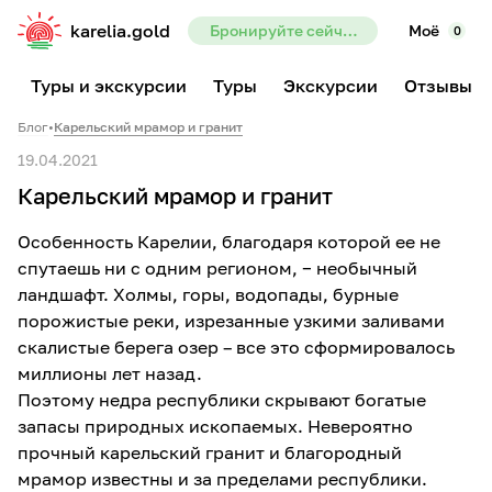
karelia.gold
Бронируйте сейчас — предоплата всего 10%
Моё
0
Туры и экскурсии
Туры
Экскурсии
Отзывы
Блог
•
Карельский мрамор и гранит
19.04.2021
Карельский мрамор и гранит
Особенность Карелии, благодаря которой ее не
спутаешь ни с одним регионом, − необычный
ландшафт. Холмы, горы, водопады, бурные
порожистые реки, изрезанные узкими заливами
скалистые берега озер – все это сформировалось
миллионы лет назад.
Поэтому недра республики скрывают богатые
запасы природных ископаемых. Невероятно
прочный карельский гранит и благородный
мрамор известны и за пределами республики.