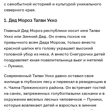
с самобытной историей и культурой уникального
северного края.
1. Дед Мороз Талви Укко
Главный Дед Мороз республики носит имя Талви
Укко или Зимний Дед. Он очень похож на
привычного всем Деда Мороза, только вместо
красной шапки его голову украшает высокий
головной убор из меха. А вместо Снегурочки детей
поздравляет юная повелительница вьюг и метелей
— Лумико.
Современный Талви Укко давно оставил свое
жилище в глубоком лесу и переехал в резиденцию в
п. Чална Пряжинского района. Он встречает гостей
на санях, запряженных голубоглазыми хасками и в
окружении веселых лесных человечков — Пуники,
которые вовлекают детей и взрослых в зимние