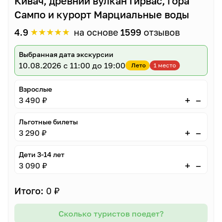
Кивач, древний вулкан Гирвас, гора
Сампо и курорт Марциальные воды
★
★
★
★
★
4.9
на основе
1599
отзывов
Выбранная дата экскурсии
10.08.2026
с 11:00 до 19:00
Лето
1 место
Взрослые
–
+
3 490 ₽
Льготные билеты
–
+
3 290 ₽
Дети 3-14 лет
–
+
3 090 ₽
Итого:
0 ₽
Сколько туристов поедет?