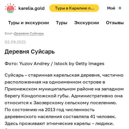
karelia.gold
Туры в Карелию летом 2026! Раннее бронирование со скидками до 10%!
Моё
0
Туры и экскурсии
Туры
Экскурсии
Отзывы
Блог
•
Деревня Суйсарь
02.09.2021
Деревня Суйсарь
Фото: Yuzov Andrey / Istock by Getty Images
Суйсарь – старинная карельская деревня, частично
расположенная на одноименном острове в
Прионежском муниципальном районе на западном
берегу Кондопожской губы. Административно она
относится к Заозерскому сельскому поселению.
По состоянию на 2013 год численность
деревенского населения составляла 41 человек.
Здесь проживают этнические карелы – людики.