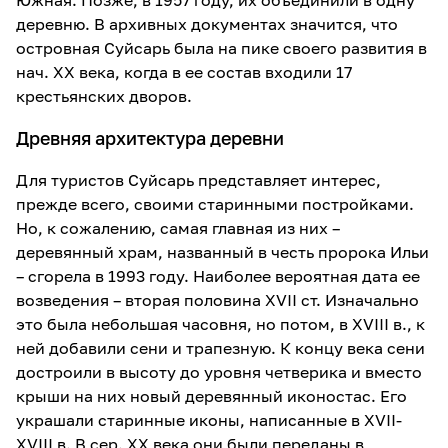
Южная. Позже, в 1957 году, их объединили в одну
деревню. В архивных документах значится, что
островная Суйсарь была на пике своего развития в
нач. XX века, когда в ее состав входили 17
крестьянских дворов.
Древняя архитектура деревни
Для туристов Суйсарь представляет интерес,
прежде всего, своими старинными постройками.
Но, к сожалению, самая главная из них –
деревянный храм, названный в честь пророка Ильи
– сгорела в 1993 году. Наиболее вероятная дата ее
возведения – вторая половина XVII ст. Изначально
это была небольшая часовня, но потом, в XVIII в., к
ней добавили сени и трапезную. К концу века сени
достроили в высоту до уровня четверика и вместо
крыши на них новый деревянный иконостас. Его
украшали старинные иконы, написанные в XVII-
XVIII в. В сер. XX века они были переданы в