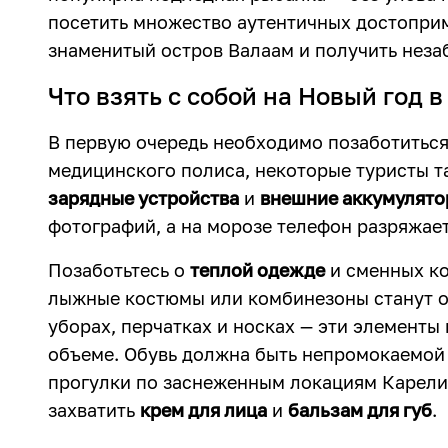
посетить множество аутентичных достоприм
знаменитый остров Валаам и получить неза
Что взять с собой на Новый год 
В первую очередь необходимо позаботитьс
медицинского полиса, некоторые туристы т
зарядные устройства
и
внешние аккумулят
фотографий, а на морозе телефон разряжае
Позаботьтесь о
теплой одежде
и сменных ко
лыжные костюмы или комбинезоны станут о
уборах, перчатках и носках — эти элементы
объеме. Обувь должна быть непромокаемой 
прогулки по заснеженным локациям Карелии
захватить
крем для лица
и
бальзам для губ
.