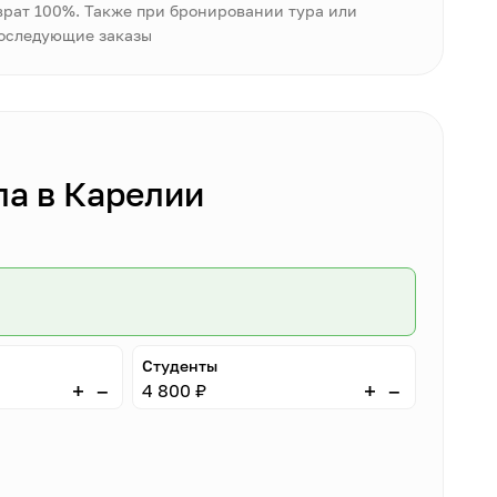
врат 100%. Также при бронировании тура или
последующие заказы
а в Карелии
Студенты
–
–
+
+
4 800 ₽