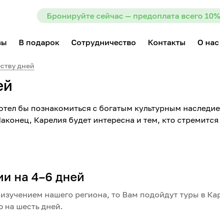
Бронируйте сейчас — предоплата всего 10%
вы
В подарок
Сотрудничество
Контакты
О нас
еству дней
ей
хотел бы познакомиться с богатым культурным наследи
аконец, Карелия будет интересна и тем, кто стремится
и на 4–6 дней
зучением нашего региона, то Вам подойдут туры в Каре
ю на шесть дней.