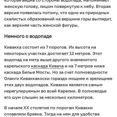
которая видна со стороны водопада, напоминают
женскую голову, лицом повернутую к небу. Вторая
версия появилась потому, что одно из природных
скалистых образований на вершине горы выглядит,
как верхняя часть женской фигуры.
Немного о водопаде
Кивакка состоит из 7 порогов. Их высота на
некоторых участках достигает 12 метров. Этот
водопад на метр выше другого знаменитого
карельского
каскада Кивача
и на 7 метров ниже
каскада Белые Мосты. Но за счет полноводности
Оланги Киваккакоски гораздо мощнее и зрелищнее
этих двух водопадов. Кивакки является самым
нерегулируемым во всей Карелии. В полноводье
его шум слышен за несколько километров.
В начале XX столетия по порогам Кивакки
сплавляли бревна. Тогда на нем для удобства