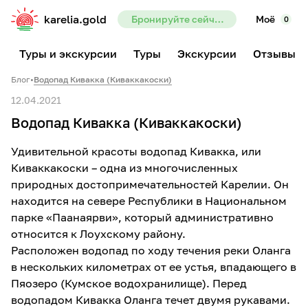
karelia.gold
Бронируйте сейчас — предоплата всего 10%
Моё
0
Туры и экскурсии
Туры
Экскурсии
Отзывы
Блог
•
Водопад Кивакка (Киваккакоски)
12.04.2021
Водопад Кивакка (Киваккакоски)
Удивительной красоты водопад Кивакка, или
Киваккакоски – одна из многочисленных
природных достопримечательностей Карелии. Он
находится на севере Республики в Национальном
парке «Паанаярви», который административно
относится к Лоухскому району.
Расположен водопад по ходу течения реки Оланга
в нескольких километрах от ее устья, впадающего в
Пяозеро (Кумское водохранилище). Перед
водопадом Кивакка Оланга течет двумя рукавами.