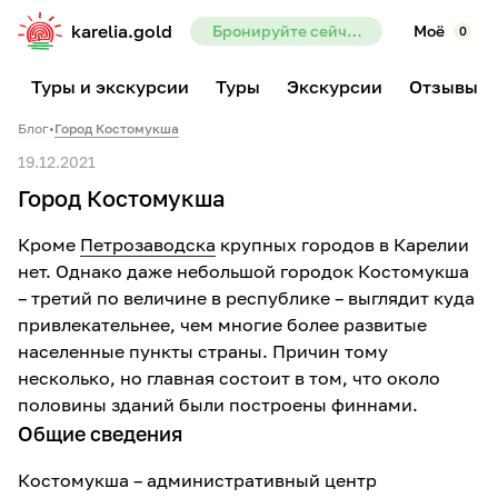
karelia.gold
Бронируйте сейчас — предоплата всего 10%
Моё
0
Туры и экскурсии
Туры
Экскурсии
Отзывы
Блог
•
Город Костомукша
19.12.2021
Город Костомукша
Кроме
Петрозаводска
крупных городов в Карелии
нет. Однако даже небольшой городок Костомукша
– третий по величине в республике – выглядит куда
привлекательнее, чем многие более развитые
населенные пункты страны. Причин тому
несколько, но главная состоит в том, что около
половины зданий были построены финнами.
Общие сведения
Костомукша – административный центр