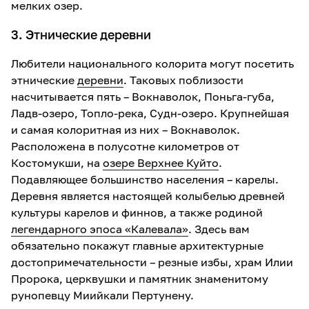
мелких озер.
3. Этнические деревни
Любители национального колорита могут посетить
этнические
деревни
. Таковых поблизости
насчитывается пять – Вокнаволок, Поньга-губа,
Ладв-озеро, Топло-река, Судн-озеро. Крупнейшая
и самая колоритная из них – Вокнаволок.
Расположена в полусотне километров от
Костомукши, на
озере Верхнее Куйто
.
Подавляющее большинство населения – карелы.
Деревня является настоящей колыбелью древней
культуры карелов и финнов, а также родиной
легендарного эпоса «Калевала»
. Здесь вам
обязательно покажут главные архитектурные
достопримечательности – резные избы, храм Илии
Пророка, церквушки и памятник знаменитому
рунопевцу Миийкали Пертунену.