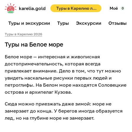
karelia.gold
Туры в Карелию летом 2026! Раннее бронирование со скидками до 10%!
Моё
0
Туры и экскурсии
Туры
Экскурсии
Отзывы
Туры в Карелию 2026
Туры на Белое море
Белое море — интересная и живописная
достопримечательность, которая всегда
привлекает внимание. Дело в том, что тут можно
увидеть наскальные рисунки первых людей и
петроглифы. На Белом море находятся Соловецкие
острова и архипелаг Кузова.
Сюда можно приезжать даже зимой: море не
замерзает до конца. У берегов иногда образуется
лед, но на глубине море не замерзает.