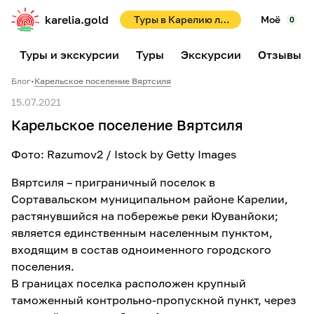
karelia.gold
Туры в Карелию летом 2026! Раннее бронирование со скидками до 10%!
Моё
0
Туры и экскурсии
Туры
Экскурсии
Отзывы
Блог
•
Карельское поселение Вяртсиля
15.07.2021
Карельское поселение Вяртсиля
Фото: Razumov2 / Istock by Getty Images
Вяртсиля – приграничный поселок в
Сортавальском муниципальном районе Карелии,
растянувшийся на побережье реки Юуванйоки;
является единственным населенным пунктом,
входящим в состав одноименного городского
поселения.
В границах поселка расположен крупный
таможенный контрольно-пропускной пункт, через