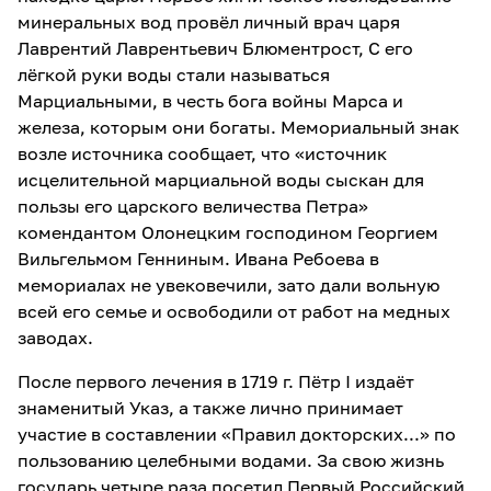
минеральных вод провёл личный врач царя
Лаврентий Лаврентьевич Блюментрост, С его
лёгкой руки воды стали называться
Марциальными, в честь бога войны Марса и
железа, которым они богаты. Мемориальный знак
возле источника сообщает, что «источник
исцелительной марциальной воды сыскан для
пользы его царского величества Петра»
комендантом Олонецким господином Георгием
Вильгельмом Генниным. Ивана Ребоева в
мемориалах не увековечили, зато дали вольную
всей его семье и освободили от работ на медных
заводах.
После первого лечения в 1719 г. Пётр I издаёт
знаменитый Указ, а также лично принимает
участие в составлении «Правил докторских...» по
пользованию целебными водами. За свою жизнь
государь четыре раза посетил Первый Российский