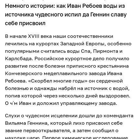
Немного истории: как Иван Ребоев воды из
источника чудесного испил да Геннин славу
себе присвоил
В начале XVIII века наши соотечественники
лечились на курортах Западной Европы, особенно
популярными считались воды Спа, Пирмонта и
Карлсбада. Российское курортное дело получило
развитие после болезни приписного крестьянина
Кончезерского медеплавильного завода Ивана
Ребоева. «Скорбел многие годы» он сердечной
болезнью и однажды набрёл на источник с водой,
попив которой через несколько дней выздоровел.
О ч`м Иван и доложил управляющему завода.
Слухи о чудесном исцелении дошли до коменданта
Вильяма Геннина, который лихо присвоил себе
звание первооткрывателя, а затем сообщил о
находке царю. Первое химическое исследование