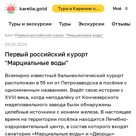
karelia.gold
Туры в Карелию летом 2026! Раннее бронирование со скидками до 10%!
Моё
0
Туры и экскурсии
Туры
Экскурсии
Отзывы
Блог
•
Первый российский курорт "Марциальные воды"
29.10.2020
Первый российский курорт
"Марциальные воды"
Всемирно известный бальнеологический курорт
расположен в 55 км от Петрозаводска в посёлке с
одноименным названием. Ведёт свою историю с
XVIII века, когда неподалёку от Кончезерского
медеплавильного завода были обнаружены
целебные источники с ионами железа. В настоящее
время на территории посёлка находится Лечебно-
оздоровительный центр, в состав которого входят
санатории «Марциальные воды» и «Дворцы»