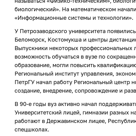
называться «Физико-техническим», биологи
биологический». На математическом начали
«Информационные системы и технологии».
У Петрозаводского университета появились
Беломорск, Костомукша и центры дистанцио
Выпускники некоторых профессиональных л
возможность обучаться в вузе по сокращенн
образование, могли повысить квалификацию
Региональный институт управления, экономи
ПетрГУ начал работу Региональный центр н
создание, внедрение, сопровождение и разв
В 90-е годы вуз активно начал поддерживат
Университетский лицей, гимназии разных н
работают в Державинском лицее, Республи
спецшколах.