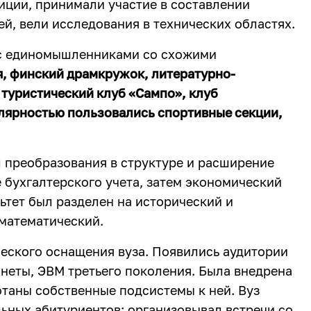
иции, принимали участие в составлении
й, вели исследования в технических областях.
 с единомышленниками со схожими
я, финский драмкружок, литературно-
 туристический клуб «Сампо», клуб
лярностью пользовались спортивные секции,
л преобразования в структуре и расширение
 бухгалтерского учета, затем экономический
ьтет был разделен на исторический и
 математический.
ического оснащения вуза. Появились аудитории
неты, ЭВМ третьего поколения. Была внедрена
таны собственные подсистемы к ней. Вуз
ьных абитуриентов: организовывал встречи со