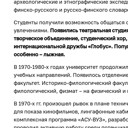
археологические и этнографические экспед
финско-русского и русско-финского словаре
Студенты получили возможность общаться
увлечениями.
Появились театральная студи
творческое объединение, студенческий хор,
интернациональной дружбы «Глобус». Попу
особенно – лыжная.
В 1970-1980-х годах университет продолжи
учебных направлений. Появилось отделение
факультет. Историко-филологический факул
филологический, физмат – на физический и
В 1970-х гг. произошел рывок в плане техн
для показа кинофильмов, лингафонные каби
комплексная программа «АСУ-ВУЗ», разрабо
проводил активную работу среди потенциал