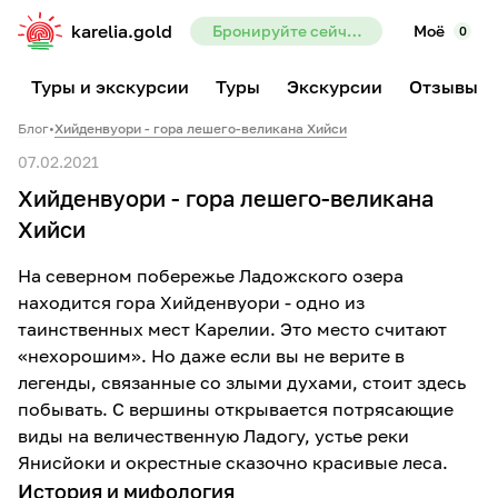
karelia.gold
Бронируйте сейчас — предоплата всего 10%
Моё
0
Туры и экскурсии
Туры
Экскурсии
Отзывы
Блог
•
Хийденвуори - гора лешего-великана Хийси
07.02.2021
Хийденвуори - гора лешего-великана
Хийси
На северном побережье Ладожского озера
находится гора Хийденвуори - одно из
таинственных мест Карелии. Это место считают
«нехорошим». Но даже если вы не верите в
легенды, связанные со злыми духами, стоит здесь
побывать. С вершины открывается потрясающие
виды на величественную Ладогу, устье реки
Янисйоки и окрестные сказочно красивые леса.
История и мифология