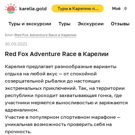
karelia.gold
Туры в Карелию летом 2026! Раннее бронирование со скидками до 10%!
Моё
0
Туры и экскурсии
Туры
Экскурсии
Отзывы
Блог
•
Red Fox Adventure Race в Карелии
30.09.2021
Red Fox Adventure Race в Карелии
Карелия предлагает разнообразные варианты
отдыха на любой вкус — от спокойной
созерцательной рыбалки до настоящих
экстремальных приключений. Так, на территории
республики проходит захватывающая гонка, где
участники меряются выносливостью и заряжаются
адреналином.
Участие в популярном спортивном марафоне —
уникальная возможность проверить себя на
прочность.