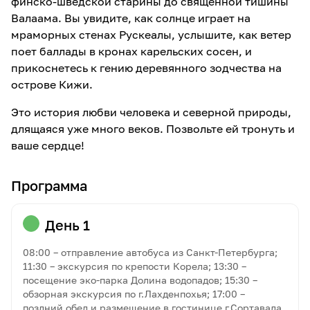
финско-шведской старины до священной тишины
Валаама. Вы увидите, как солнце играет на
мраморных стенах Рускеалы, услышите, как ветер
поет баллады в кронах карельских сосен, и
прикоснетесь к гению деревянного зодчества на
острове Кижи.
Это история любви человека и северной природы,
длящаяся уже много веков. Позвольте ей тронуть и
ваше сердце!
Программа
День 1
08:00 – отправление автобуса из Санкт-Петербурга;
11:30 – экскурсия по крепости Корела; 13:30 –
посещение эко-парка Долина водопадов; 15:30 –
обзорная экскурсия по г.Лахденпохья; 17:00 –
поздний обед и размещение в гостинице г.Сортавала.