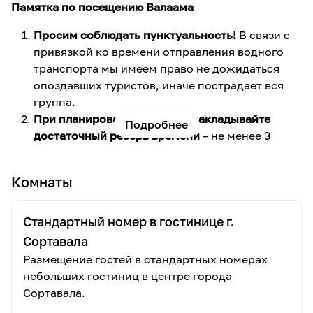
Памятка по посещению Валаама
Просим соблюдать пунктуальность!
В связи с
привязкой ко времени отправления водного
транспорта мы имеем право не дожидаться
опоздавших туристов, иначе пострадает вся
группа.
При планировании поездки закладывайте
Подробнее
достаточный резерв времени
– не менее 3
часов после окончания программы, так как
возможны задержки в связи с форс-
Комнаты
мажорными обстоятельствами –
неблагоприятными погодными условиями на
Ладожском озере (шторм, туман и т.п.),
Стандартный номер в гостинице г.
затруднениями на дорогах (пробки) и другими
Сортавала
непредвиденными факторами.
Размещение гостей в стандартных номерах
При посещении действующих храмов
и
небольших гостиниц в центре города
внутренней территории монастыря
мужчины
Сортавала.
должны быть без головных уборов, женщины