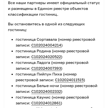
иметь юбки и головной убор
. Не разрешается
Все наши партнеры имеют официальный статус
посещение монастыря в спортивной и
и размещены в Едином реестре объектов
открытой одежде.
классификации гостиниц.
Рекомендуем иметь
удобную обувь
.
Вы остановитесь в одной из следующих
Для подтверждения льготы на ребенка
гостиниц:
возьмите с собой
копию свидетельства о
рождении
.
гостиница Сортавала (номер реестровой
В программу поездки могут быть внесены
записи:
С102024004214
)
незначительные изменения.
гостиница Родина (номер реестровой
записи:
С102024020522
)
Порядок отмены экскурсии в связи с погодными
гостиница Ладога (номер реестровой
условиями:
записи:
С102024007393
)
Ладожское озеро может штормить,
будьте готовы к
гостиница Пийпун Пиха (номер
возможной отмене поездки
!
реестровой записи:
С102024011515
)
гостиница Белые ночи (номер реестровой
В большинстве случаев, информацию об отмене мы
записи:
С102024002332
)
сообщаем вечером перед экскурсией или рано
гостиница Каунис (номер реестровой
утром
, в крайнем случае - уже на месте сбора в
записи:
С102024012861
)
Петрозаводске. В таком случае
мы возвращаем