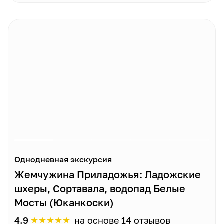
Однодневная экскурсия
Жемчужина Приладожья: Ладожские
шхеры, Сортавала, водопад Белые
Мосты (Юканкоски)
★
★
★
★
★
4.9
на основе
14
отзывов