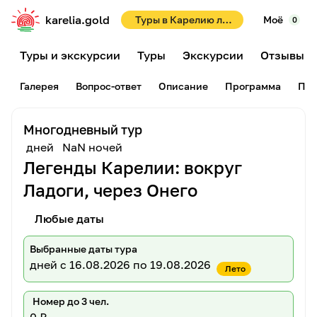
karelia.gold
Туры в Карелию летом 2026! Раннее бронирование со скидками до 10%!
Моё
0
Туры и экскурсии
Туры
Экскурсии
Отзывы
Галерея
Вопрос-ответ
Описание
Программа
Пам
Многодневный тур
дней
NaN ночей
Легенды Карелии: вокруг
Ладоги, через Онего
Любые даты
Выбранные даты тура
дней
с 16.08.2026 по 19.08.2026
Лето
Номер до 3 чел.