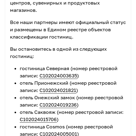
центров, сувенирных и продуктовых
перевозчиком
– Паломнической службой
магазинов.
Валаамского монастыря. При отмене экскурсии вы
сможете запросить официальное письмо о
Все наши партнеры имеют официальный статус
причинах отмены рейса, которое мы получаем от
и размещены в Едином реестре объектов
партнеров в течение дня.
классификации гостиниц.
Для нас отмена экскурсии на Валаам также
Вы остановитесь в одной из следующих
является неприятным форс-мажорным
гостиниц:
обстоятельством, при котором компания несет
убытки. Надеемся на ваше понимание и взаимное
гостиница Северная (номер реестровой
сотрудничество в этой ситуации. Если рейс на
записи:
С102024003635
)
Валаам отменяют заранее, мы предложим для вас
отель Прионежский (номер реестровой
альтернативные экскурсии и постараемся сгладить
записи:
С102024021821
)
неудобства.
отель Онежский замок (номер реестровой
записи:
С102024019236
)
Памятка по посещению острова Кижи
отель Саквояж (номер реестровой записи:
С102024015706
)
Время пребывания на острове - 4 часа
. В
гостиница Cosmos (номер реестровой
период
c 1 cентября до окончания навигации
-
записи:
С102024005001
)
время пребывания на острове Кижи составит 3