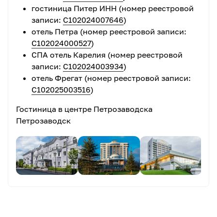
гостиница Питер ИНН (номер реестровой
часа.
записи:
С102024007646
)
При штормовом предупреждении
и запрете
отель Петра (номер реестровой записи:
выхода судов в Онежское озеро
экскурсия
С102024000527
)
отменяется
: переносится на другой день тура
СПА отель Карелия (номер реестровой
или заменяется равноценной по стоимости
записи:
С102024003934
)
экскурсией.
отель Фрегат (номер реестровой записи:
Рекомендуем
взять с собой перекус
.
С102025003516
)
Единственное кафе на острове расположено
на причале вдали от экскурсионных объектов.
Гостиница в центре Петрозаводска
Советуем отправляться на экскурсию
в
Петрозаводск
удобной обуви
. Для посещения действующих
храмов женщинам необходимо иметь головной
убор.